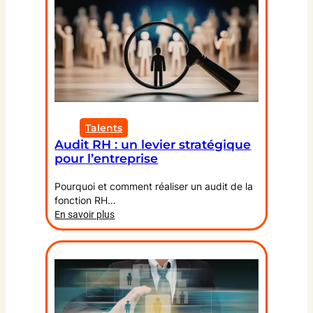
Talents
Audit RH : un levier stratégique
pour l’entreprise
Pourquoi et comment réaliser un audit de la
fonction RH…
:
En savoir plus
Audit
RH
:
un
levier
stratégique
pour