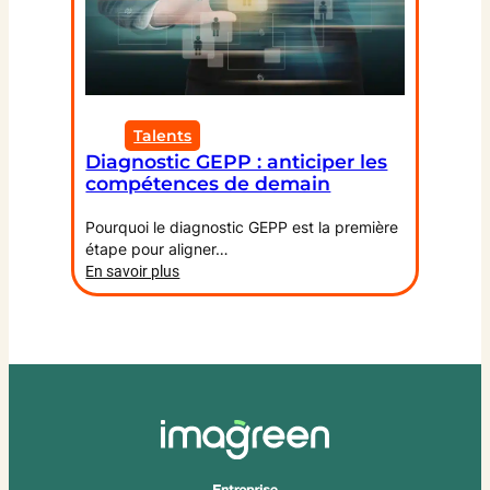
l’entreprise
Talents
Diagnostic GEPP : anticiper les
compétences de demain
Pourquoi le diagnostic GEPP est la première
étape pour aligner…
:
En savoir plus
Diagnostic
GEPP
:
anticiper
les
compétences
de
demain