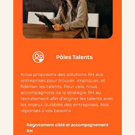
Pôles Talents
Nous proposons des solutions RH aux
entreprises pour trouver, impliquer, et
fidéliser les talents. Pour cela, nous
accompagnons de la stratégie RH au
recrutement afin d’aligner les talents avec
les enjeux durables des entreprises. Nos
réponses à vos besoins :
Recrutement ciblé et accompagnement
RH