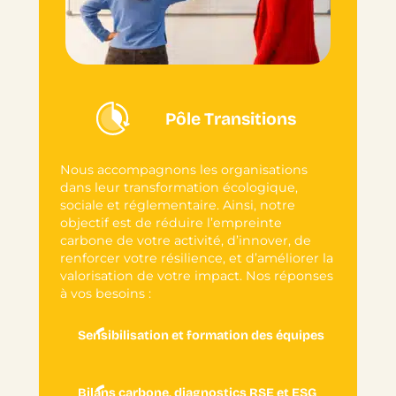
Pôle Transitions
Nous accompagnons les organisations
dans leur transformation écologique,
sociale et réglementaire. Ainsi, notre
objectif est de réduire l’empreinte
carbone de votre activité, d’innover, de
renforcer votre résilience, et d’améliorer la
valorisation de votre impact. Nos réponses
à vos besoins :
Sensibilisation et formation des équipes
Bilans carbone, diagnostics RSE et ESG