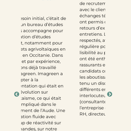
depuis plu
de recrutement a été bien cadré
sujets vari
avec le client et la candidate. Des
RSE, la fre
échanges téléphoniques ou visios
ait de
carbone. L
ont permis de faire le point sur les
udes
distingue 
retours d’expérience entre les
our
technique 
entretiens. Les délais ont été
méthodolog
respectés, avec une communication
our
faisant pr
régulière pour apporter de la
es en
flexibilité
lisibilité au processus. Les discours
Dans
besoins sp
ont été enthousiastes, dynamiques,
ce,
de maturit
rassurants et transparents. Les
é
C’est un pa
candidats ont compris les tenants et
n a
l’écoute, qu
les aboutissants du projet, et ont
stratégiq
tenu un discours cohérent lors des
t en
opération
différents entretiens avec les
vivement 
interlocuteurs chez Imagreen
ait
entreprise
(consultante en recrutement) et
e
structure
l’entreprise cliente (opérationnels,
 Une
matière de
RH, directeur).
environne
sur
ENDESA
e