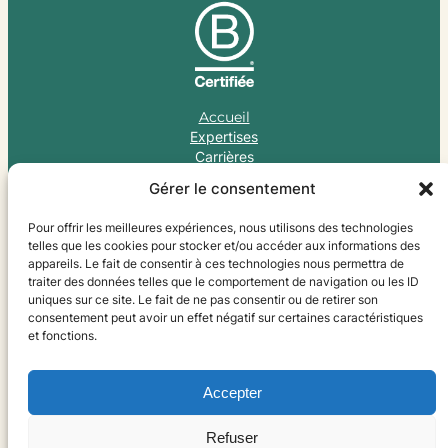
Accueil
Expertises
Carrières
Nous, c’est Imagreen
Gérer le consentement
Ressources
Pour offrir les meilleures expériences, nous utilisons des technologies
telles que les cookies pour stocker et/ou accéder aux informations des
appareils. Le fait de consentir à ces technologies nous permettra de
traiter des données telles que le comportement de navigation ou les ID
uniques sur ce site. Le fait de ne pas consentir ou de retirer son
© 2026
consentement peut avoir un effet négatif sur certaines caractéristiques
et fonctions.
Politique de confidentialité
Mentions légales
Accepter
Signalement & Alertes
Refuser