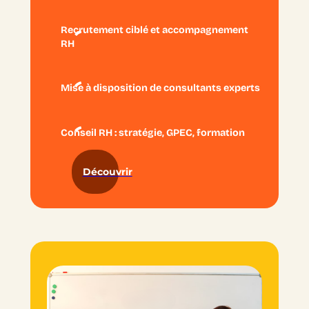
Recrutement ciblé et accompagnement
RH
Mise à disposition de consultants experts
Conseil RH : stratégie, GPEC, formation
Découvrir