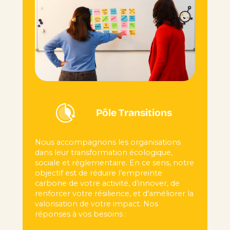
Pôle Transitions
Nous accompagnons les organisations
dans leur transformation écologique,
sociale et réglementaire. En ce sens, notre
objectif est de réduire l’empreinte
carbone de votre activité, d’innover, de
renforcer votre résilience, et d’améliorer la
valorisation de votre impact. Nos
réponses à vos besoins :