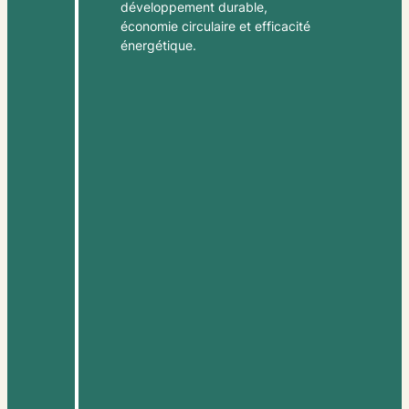
développement durable,
économie circulaire et efficacité
énergétique.
2015
Une expertise reconnue
Notre équipe grandit et nous
devenons ainsi un partenaire
stratégique pour les entreprises
pionnières, les collectivités et les
industriels. Imagreen intervient
sur des projets complexes, à fort
impact sociétal et
environnemental, partout en
France.