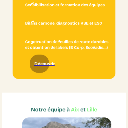
Sensibilisation et formation des équipes
Bilans carbone, diagnostics RSE et ESG
Construction de feuilles de route durables
et obtention de labels (B Corp, EcoVadis…)
Découvrir
Notre équipe à
Aix
et
Lille