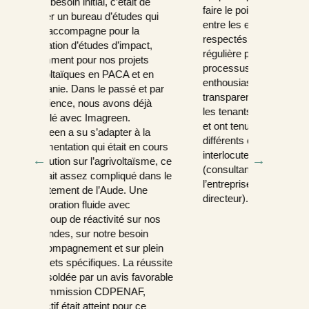
de
d’Imagreen 
faire le point sur les retours d’expérience
 qui
technique a
entre les entretiens. Les délais ont été
rigoureuse,
respectés, avec une communication
ct,
grande flexi
régulière pour apporter de la lisibilité au
ts
besoins spé
processus. Les discours ont été
 en
maturité su
enthousiastes, dynamiques, rassurants et
t par
partenaire f
transparents. Les candidats ont compris
jà
concilier vi
les tenants et les aboutissants du projet,
accompagne
et ont tenu un discours cohérent lors des
la
recommande
différents entretiens avec les
 cours
entreprise 
interlocuteurs chez Imagreen
sme, ce
structurer
(consultante en recrutement) et
dans le
de responsa
l’entreprise cliente (opérationnels, RH,
e
directeur).
 nos
ENDESA
Bertrand 
n
C
plein
éussite
vorable
,
e