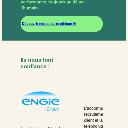
performance, toujours guidé par
l’humain.
Découvrir notre charte éthique IA
Ils nous font
confiance :
Nous trava
L’accompagnement du processus de
plusieurs a
recrutement a été bien cadré avec le
tels que la
client et la candidate. Des échanges
carbone et 
téléphoniques ou visios ont permis de