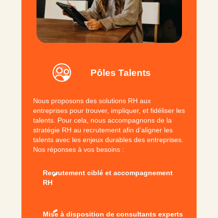
Pôles Talents
Nous proposons des solutions RH aux
entreprises pour trouver, impliquer, et fidéliser les
talents. Pour cela, nous accompagnons de la
stratégie RH au recrutement afin d’aligner les
talents avec les enjeux durables des entreprises.
Nos réponses à vos besoins :
Recrutement ciblé et accompagnement
RH
Mise à disposition de consultants experts